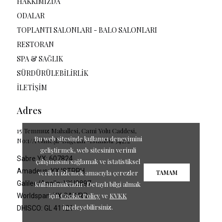
HAKKIMIZDA
ODALAR
TOPLANTI SALONLARI - BALO SALONLARI
RESTORAN
SPA & SAĞLIK
SÜRDÜRÜLEBİLİRLİK
İLETİŞİM
Adres
15 Temmuz Mahallesi, Cami Yolu Caddesi,
Bu web sitesinde kullanıcı deneyimini
No:1/A Güneşli-Bağcılar-Istanbul 34212
geliştirmek, web sitesinin verimli
Sabre YX: 607824
çalışmasını sağlamak ve istatistiksel
Amadeus: YX ISTRRH
verileri izlemek amacıyla çerezler
TAMAM
Galileo/Apollo: YX I2897
kullanılmaktadır. Detaylı bilgi almak
için
Cookie Policy
ve
KVKK
Worldspan: YX SAWRR
inceleyebilirsiniz.
DHISCO: GL 41121