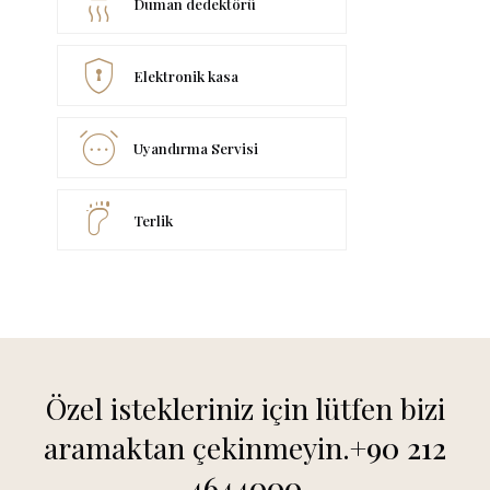
detector_smoke
Duman dedektörü
encrypted
Elektronik kasa
alarm_smart_wake
Uyandırma Servisi
barefoot
Terlik
Özel istekleriniz için lütfen bizi
aramaktan çekinmeyin.
+90 212
4644000