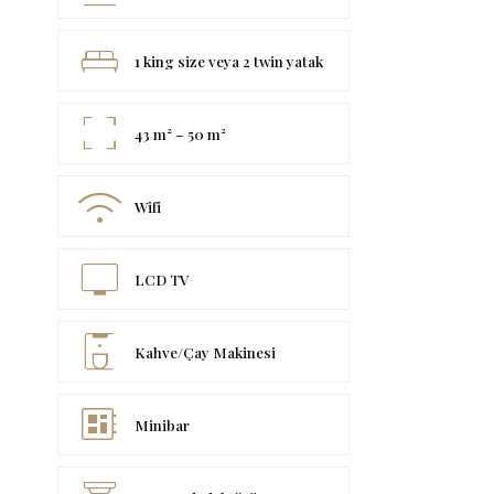
king_bed
1 king size veya 2 twin yatak
fullscreen
43 m² – 50 m²
wifi
Wifi
tv
LCD TV
coffee_maker
Kahve/Çay Makinesi
developer_board
Minibar