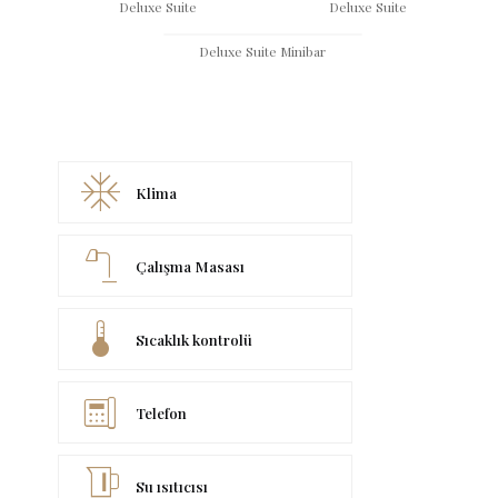
Deluxe Suite
Deluxe Suite
Deluxe Suite Minibar
ac_unit
Klima
table_lamp
Çalışma Masası
device_thermostat
Sıcaklık kontrolü
deskphone
Telefon
kettle
Su ısıtıcısı