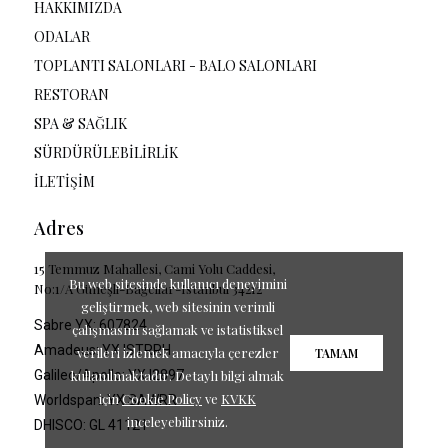
HAKKIMIZDA
ODALAR
TOPLANTI SALONLARI - BALO SALONLARI
RESTORAN
SPA & SAĞLIK
SÜRDÜRÜLEBİLİRLİK
İLETİŞİM
Adres
15 Temmuz Mahallesi, Cami Yolu Caddesi,
Bu web sitesinde kullanıcı deneyimini
No:1/A Güneşli-Bağcılar-Istanbul 34212
geliştirmek, web sitesinin verimli
Sabre YX: 607824
çalışmasını sağlamak ve istatistiksel
Amadeus: YX ISTRRH
verileri izlemek amacıyla çerezler
TAMAM
Galileo/Apollo: YX I2897
kullanılmaktadır. Detaylı bilgi almak
için
Cookie Policy
ve
KVKK
Worldspan: YX SAWRR
inceleyebilirsiniz.
DHISCO: GL 41121